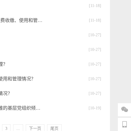
[11-18]
为什么规定“各级党委组织部门每年要检查一次党费收缴、使用和管理的情况”？
[11-18]
[10-27]
[10-27]
理？
[10-27]
使用和管理情况？
[10-27]
情况？
[10-27]
使用党费为什么要向农村、街道社区和其他有困难的基层党组织倾斜？
[10-19]


3
...
下一页
尾页