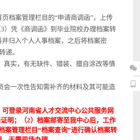
首页档案管理栏目的“申请商调函”
，
上传
（3）凭《商调函》到毕业院校办理档案转
料
并归入个人人事档案
，
之后将
档案密
转递。
、真实，有无缺件、错装、擅自涂改等
情


员会一次性告知需补齐的材料及其可能造
，
可
登录
河南省人才交流中心公共服务网
档证明；（2）档案
邮
寄至我中心后，工作
档案管理栏目
“档案查询”进行确认档案转
理，无需现场办理。