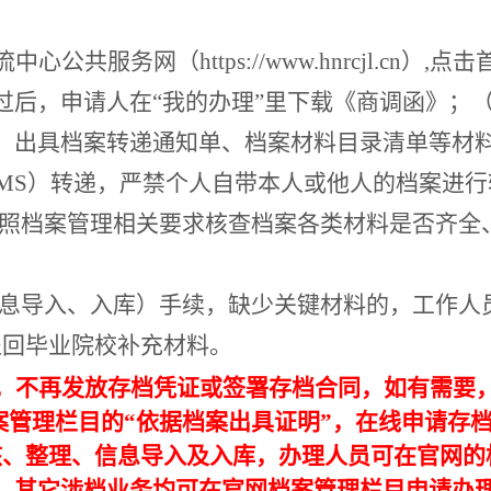
流中心公共服务网（
https://
www.hnrcjl.c
n
）
,点击
过后，
申请人在
“我的办理”里下载《商调函》；
，出具档案转递
通知
单、档案材料目录清单等材
EMS）转递，严禁个人自带本人或他人的档案进行
照档案管理相关要
求
核查档案各类材料是否齐全
息导入、入库）手续，缺少关键材料的，工作人
退回毕业院校补充材料。
，不再发放存档凭证或签署存档合同，
如有需要
案管理栏目的
“依据档案出具证明”，在线申请存
核、整理、信息导入及入库，办理人员可在官网的
）其它涉档业务均可在官网档案管理栏目申请办