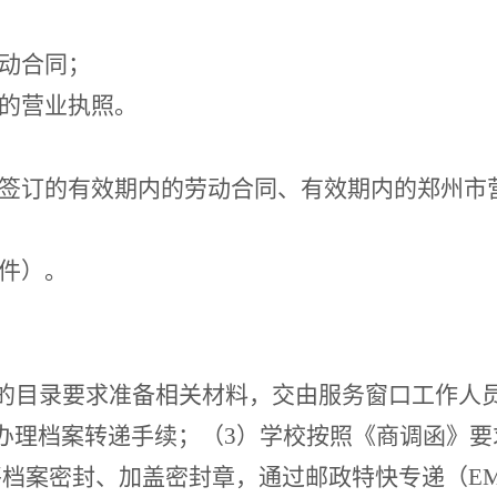
劳动合同；
内的营业执照。
签订的有效期内的
劳动合同
、
有效期内的郑州市
件
）。
的目录要求准备相关材料，交由
服务
窗口工作人
办理档案转递手续；（3）学校按照《商调函》要
将
档案密封
、
加盖密封章，
通过
邮政特快专递
（
E