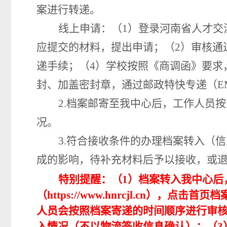
案进行转递。
线
上申请：（
1）登录河南省人才交
应提交的材料
，
提出
申请；（
2）
审核通
递手续；（4）学校按照《商调函》要求
封
、
加盖密封章，
通过
邮政特快专递
（
2.档
案邮寄至我中心后，工作人员按
况。
3.
符合接收条件的办理档案转入（信
成的影响，待补充材料后予以接收，或
特别提醒：（
1）档案转入我中心后
（
https://
www.hnrcjl.c
n
）
，
点击首页档
人员会按照档案寄递的时间顺序进行审
入情况（不以物流签收信息确认）；（3