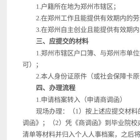
1.户籍所在地为
郑州市
辖区；
2.在郑州工作且能提供有效期内的
3.在郑州自主创业且能提供有效期
三、
应提交的材料
1.
郑州市
辖区
户口
簿、与郑州市单位
可
）
；
2.
本人身份证
原件
（或社会保障卡
原
四、办理流程
1.
申请档案转入（申请商调函）
现场办理：（
1）按上述应提交材料
调函》；（
2）凭《商调函》到毕业院校
清单等材料
并归入个人人事档案
，
之后