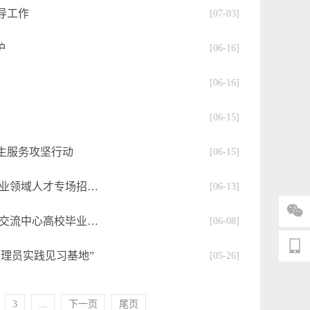
导工作
[07-03]
炉
[06-16]
[06-16]
[06-15]
生服务攻坚行动
[06-15]
“职”在河南 才聚牧野 ——2023年“职”在河南—农业领域人才专场招聘会成功举办
[06-13]

公共服务进校园 政策宣讲送身边——鹤壁市人才交流中心高校毕业生和流动人员档案管理服务政策进校园
[06-08]

理员实践见习基地”
[05-26]
3
...
下一页
尾页